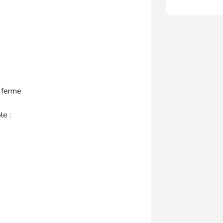
a ferme
le :