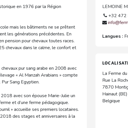
torique en 1976 par la Région
LEMOINE Mar
+32 472 
info@fer
icole mais les bâtiments ne se prêtent
aient les générations précédentes. En
Langues :
F
 en pension pour chevaux toutes races.
 25 chevaux dans le calme, le confort et
LOCALISAT
 chevaux pur sang arabe en 2008 avec
La Ferme du
L’élevage « Al Manzah Arabians » compte
Rue La Roch
 Pur Sang Egyptien.
7870
Monti
Hainaut (BE)
en 2018 avec son épouse Marie-Julie un
Belgique
a ferme et d’une ferme pédagogique.
ournil » accueille ses premiers locataires.
2018 des stages et anniversaires à la