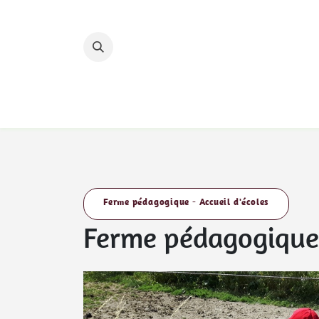
Se rendre au contenu
Accueil
Nos hébergements
Nos circuits 
Ferme pédagogique - Accueil d'écoles
Ferme pédagogique -