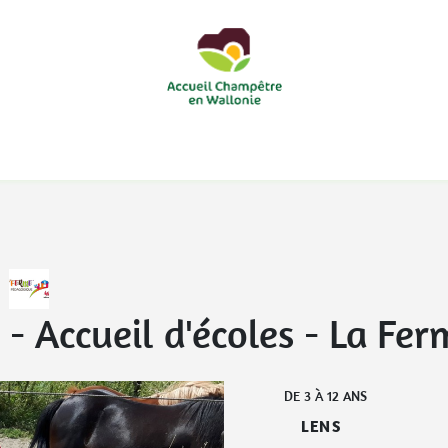
courts
Nos accueils d'enfants à la ferme
Nos loisirs
Nos
 Accueil d'écoles
-
La Fer
DE
3
À
12
ANS
LENS