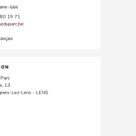
ie-Julie
80 19 71
meduparc.be
rançais
ION
 Parc
e, 13
gnies-Lez-Lens
-
LENS