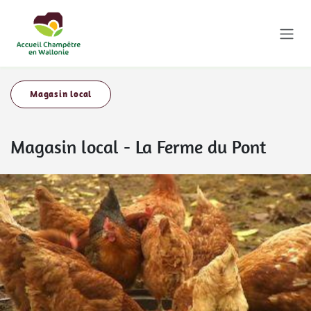
Se rendre au contenu
Magasin local
Magasin local
-
La Ferme du Pont