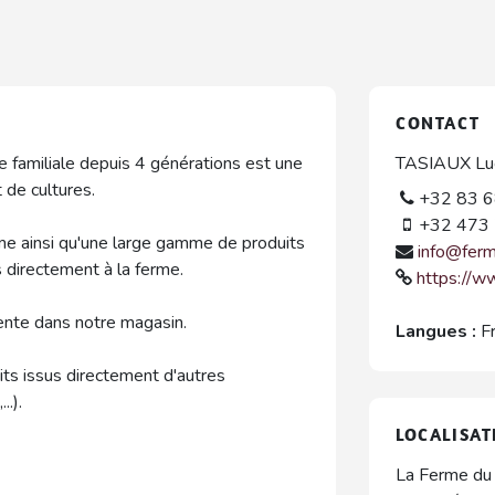
CONTACT
e familiale depuis 4 générations est une
TASIAUX Luc
t de cultures.
+32 83 6
+32 473 
me ainsi qu'une large gamme de produits
info@ferm
és directement à la ferme.
https://w
vente dans notre magasin.
Langues :
F
s issus directement d'autres
.).
LOCALISAT
La Ferme du