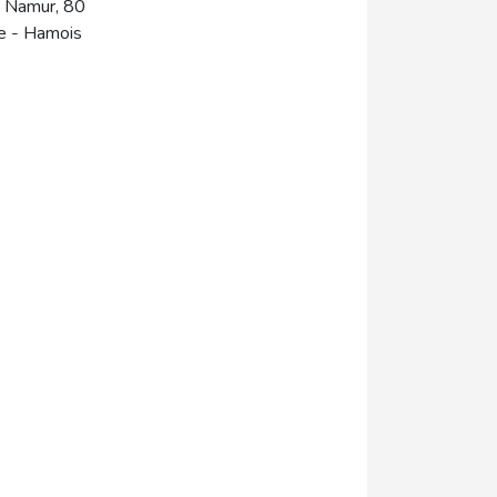
 Namur, 80
e
-
Hamois