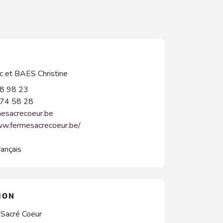
 et BAES Christine
8 98 23
74 58 28
esacrecoeur.be
ww.fermesacrecoeur.be/
rançais
ION
 Sacré Coeur