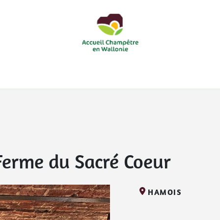
courts
Nos accueils d'enfants à la ferme
Nos loisirs
Nos
Ferme du Sacré Coeur
HAMOIS