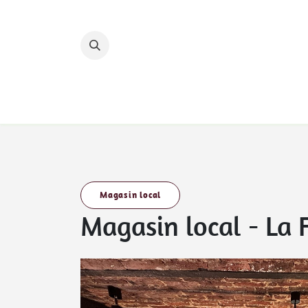
Se rendre au contenu
Accueil
Nos hébergements
Nos circuits 
Magasin local
Magasin local
-
La 