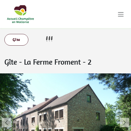
Se rendre au contenu
Gîte
Gîte
-
La Ferme Froment - 2