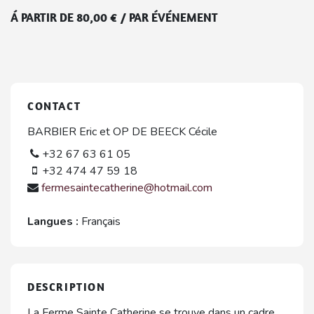
Á PARTIR DE
80,00
€
/
PAR ÉVÉNEMENT
CONTACT
BARBIER Eric et OP DE BEECK Cécile
+32 67 63 61 05
+32 474 47 59 18
fermesaintecatherine@hotmail.com
Langues :
Français
DESCRIPTION
La Ferme Sainte Catherine se trouve dans un cadre