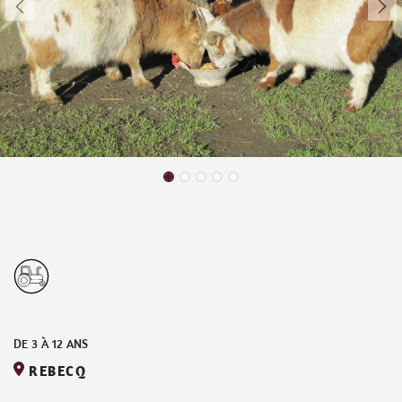
DE
3
À
12
ANS
REBECQ