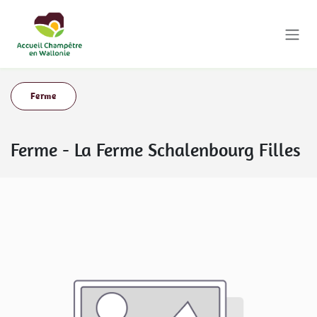
Se rendre au contenu
Ferme
Ferme
-
La Ferme Schalenbourg Filles