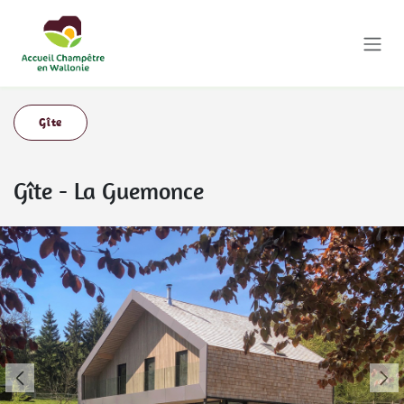
Se rendre au contenu
Gîte
Gîte
-
La Guemonce