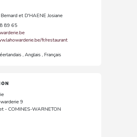
ernard et D'HAENE Josiane
8 89 65
warderie.be
ww.lahowarderie.be/fr/restaurant
éerlandais
,
Anglais
,
Français
ION
ie
owarderie 9
et
-
COMINES-WARNETON