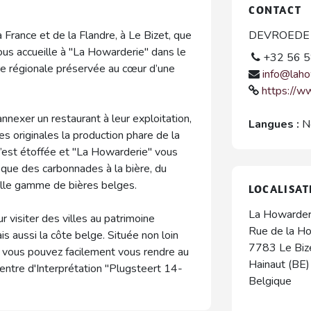
CONTACT
a France et de la Flandre, à Le Bizet, que
DEVROEDE B
ous accueille à "La Howarderie" dans le
+32 56 5
ure régionale préservée au cœur d’une
info@laho
https://w
annexer un restaurant à leur exploitation,
Langues :
N
tes originales la production phare de la
s’est étoffée et "La Howarderie" vous
 que des carbonnades à la bière, du
lle gamme de bières belges.
LOCALISAT
La Howarder
r visiter des villes au patrimoine
Rue de la H
ais aussi la côte belge. Située non loin
7783
Le Biz
, vous pouvez facilement vous rendre au
Hainaut (BE)
entre d'Interprétation "Plugsteert 14-
Belgique