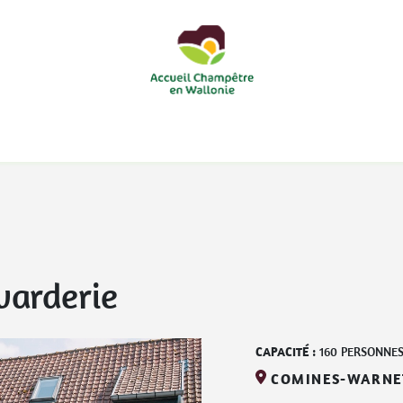
courts
Nos accueils d'enfants à la ferme
Nos loisirs
Nos
arderie
CAPACITÉ :
160
PERSONNE
COMINES-WARNE