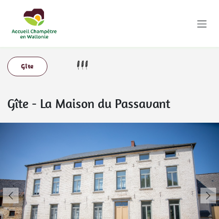
Se rendre au contenu
Gîte
Gîte
-
La Maison du Passavant