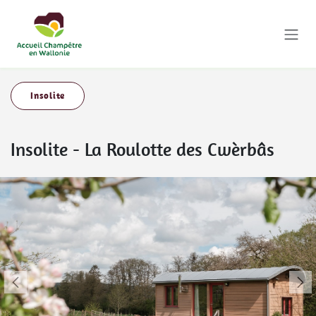
Se rendre au contenu
Insolite
Insolite
-
La Roulotte des Cwèrbâs