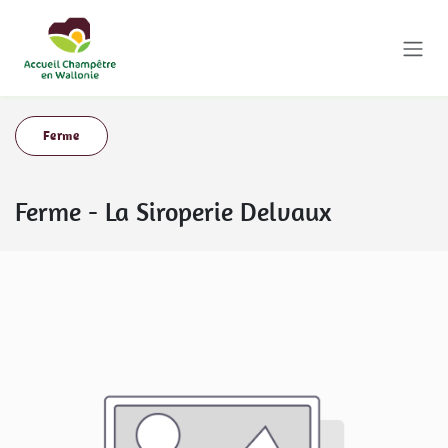
Se rendre au contenu
Ferme
Ferme
-
La Siroperie Delvaux