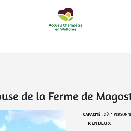
courts
Nos accueils d'enfants à la ferme
Nos loisirs
Nos
ouse de la Ferme de Magos
CAPACITÉ :
2
À
4
PERSONN
RENDEUX