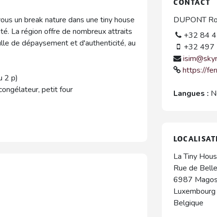
CONTACT
ous un break nature dans une tiny house
DUPONT Ro
ité. La région offre de nombreux attraits
+32 84 4
ulle de dépaysement et d'authenticité, au
+32 497 
isim@sky
https://f
u 2 p)
congélateur, petit four
Langues :
N
LOCALISAT
La Tiny Hou
Rue de Belle
6987
Magos
Luxembourg 
Belgique