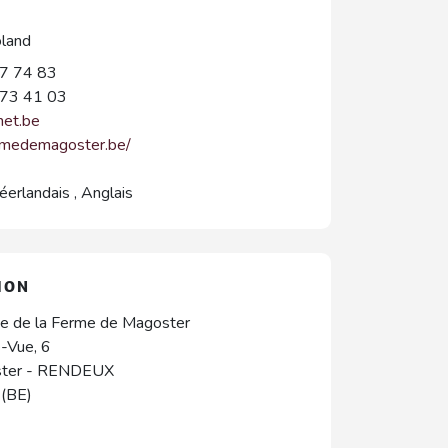
land
7 74 83
73 41 03
net.be
ermedemagoster.be/
éerlandais
,
Anglais
ION
se de la Ferme de Magoster
-Vue, 6
ter
-
RENDEUX
(BE)