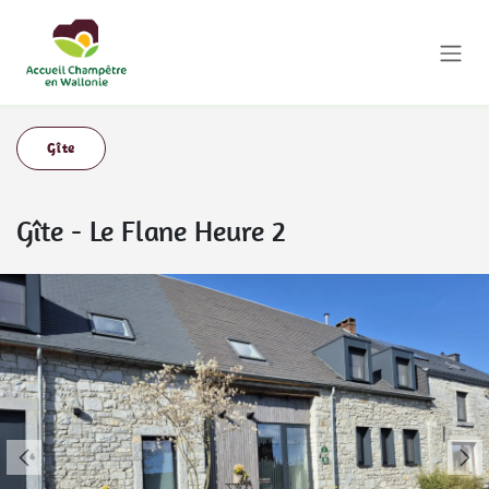
Se rendre au contenu
Gîte
Gîte
-
Le Flane Heure 2