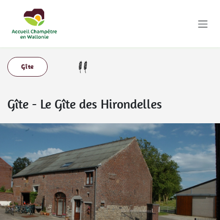
Se rendre au contenu
Gîte
Gîte
-
Le Gîte des Hirondelles