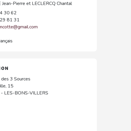
Jean-Pierre et LECLERCQ Chantal
4 30 62
29 81 31
rancotte@gmail.com
rançais
ION
e des 3 Sources
lle, 15
-
LES-BONS-VILLERS