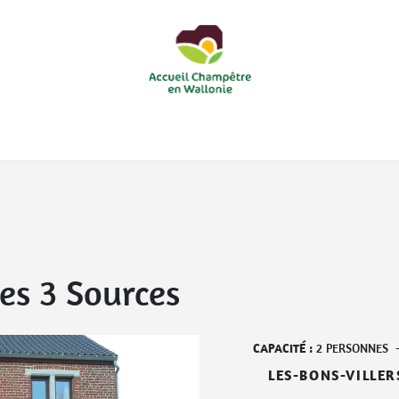
courts
Nos accueils d'enfants à la ferme
Nos loisirs
Nos
des 3 Sources
CAPACITÉ :
2
PERSONNES
LES-BONS-VILLER