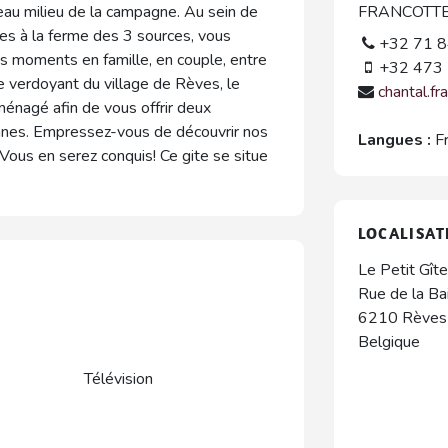
au milieu de la campagne. Au sein de
FRANCOTTE 
îtes à la ferme des 3 sources, vous
+32 71 8
s moments en famille, en couple, entre
+32 473 
e verdoyant du village de Rèves, le
chantal.f
ménagé afin de vous offrir deux
nnes. Empressez-vous de découvrir nos
Langues :
F
.. Vous en serez conquis! Ce gite se situe
LOCALISAT
Le Petit Gît
Rue de la Bai
6210
Rèves
Belgique
Télévision