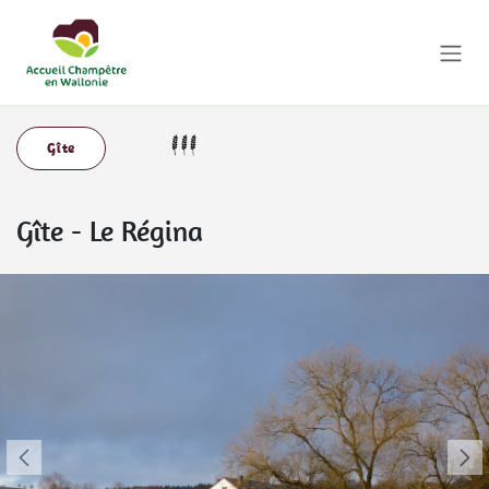
Se rendre au contenu
Gîte
Gîte
-
Le Régina