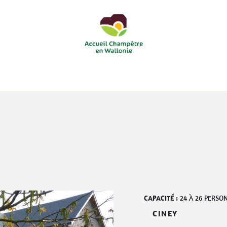
courts
Nos accueils d'enfants à la ferme
Nos loisirs
Nos
CAPACITÉ :
24
À
26
PERSO
CINEY