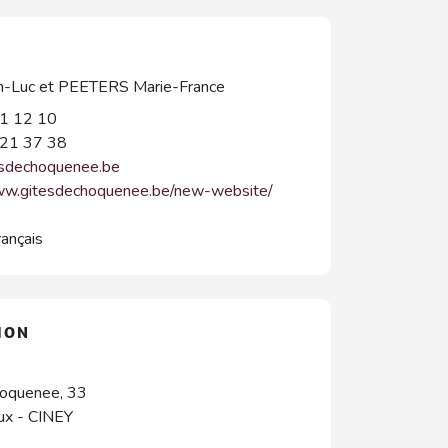
n-Luc et PEETERS Marie-France
1 12 10
21 37 38
esdechoquenee.be
ww.gitesdechoquenee.be/new-website/
rançais
ION
oquenee, 33
ux
-
CINEY