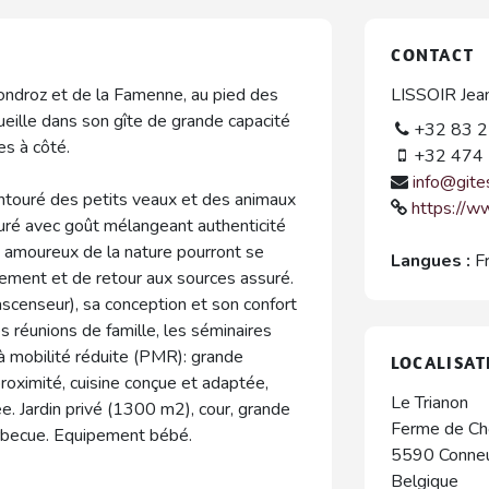
CONTACT
 Condroz et de la Famenne, au pied des
LISSOIR Jea
ille dans son gîte de grande capacité
+32 83 2
es à côté.
+32 474 
info@git
entouré des petits veaux et des animaux
https://w
tauré avec goût mélangeant authenticité
s amoureux de la nature pourront se
Langues :
F
ment et de retour aux sources assuré.
scenseur), sa conception et son confort
s réunions de famille, les séminaires
 à mobilité réduite (PMR): grande
LOCALISAT
roximité, cuisine conçue et adaptée,
Le Trianon
 Jardin privé (1300 m2), cour, grande
Ferme de Ch
barbecue. Equipement bébé.
5590
Conne
Belgique