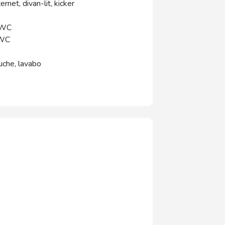
ernet, divan-lit, kicker
, WC
 WC
uche, lavabo