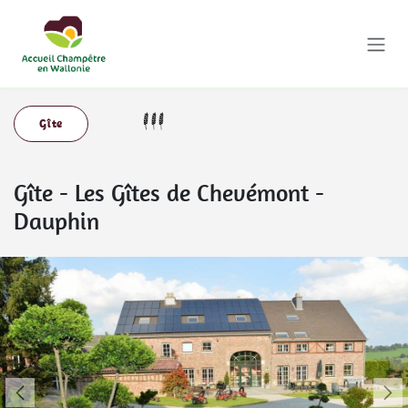
Se rendre au contenu
Gîte
Gîte
-
Les Gîtes de Chevémont -
Dauphin