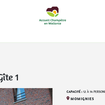
courts
Nos accueils d'enfants à la ferme
Nos loisirs
Nos
îte 1
CAPACITÉ :
12
À
14
PERSON
MOMIGNIES