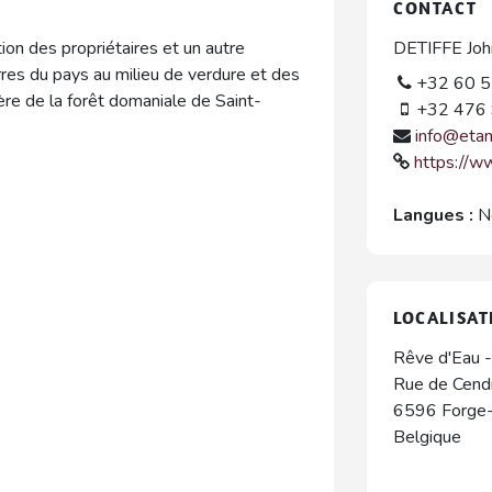
CONTACT
on des propriétaires et un autre
DETIFFE Joh
res du pays au milieu de verdure et des
+32 60 5
ière de la forêt domaniale de Saint-
+32 476 
info@eta
https://w
Langues :
N
LOCALISAT
Rêve d'Eau -
Rue de Cend
6596
Forge-
Belgique