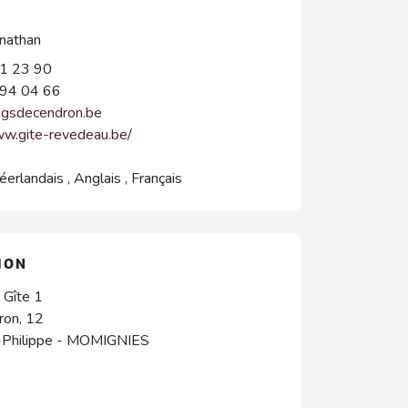
nathan
1 23 90
94 04 66
ngsdecendron.be
ww.gite-revedeau.be/
éerlandais
,
Anglais
,
Français
ION
 Gîte 1
ron, 12
Philippe
-
MOMIGNIES