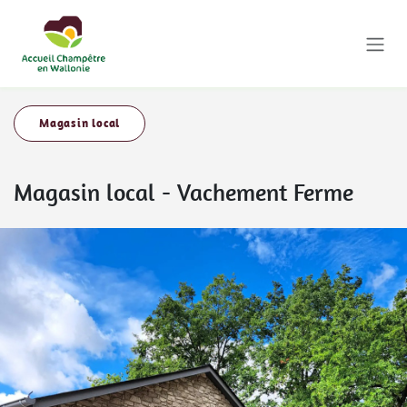
Se rendre au contenu
Magasin local
Magasin local
-
Vachement Ferme