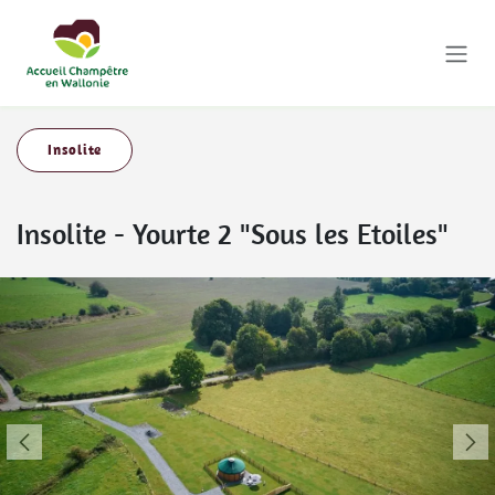
Se rendre au contenu
Insolite
Insolite
-
Yourte 2 "Sous les Etoiles"