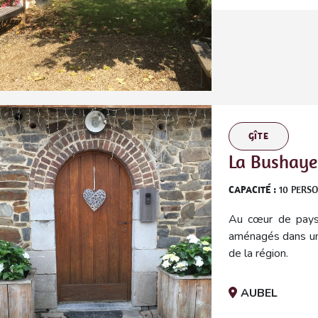
GÎTE
La Bushaye 
CAPACITÉ :
10
PERS
Au cœur de pays 
aménagés dans une
de la région.
AUBEL