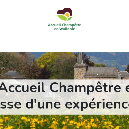
courts
Nos accueils d'enfants à la ferme
Nos loisirs
Nos
'Accueil Champêtre e
se d'une expérienc