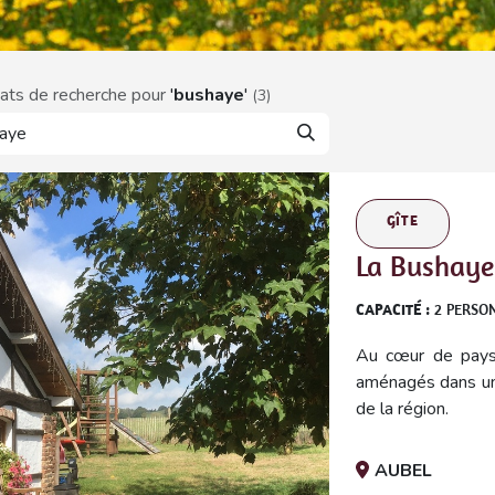
ats de recherche pour
'
bushaye
'
(3)
GÎTE
La Bushaye 
CAPACITÉ :
2
PERSO
Au cœur de pays 
aménagés dans une
de la région.
AUBEL