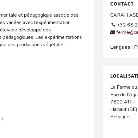
CONTACT
rimentale et pédagogique associe des
CARAH AS
es variées avec l'expérimentation
+32 68 2
t élevage développe des
ferme@ca
és pédagogiques. Les expérimentations
que des productions végétales.
Langues :
F
LOCALISAT
La Ferme d
Rue de l'Agr
7800
ATH
Hainaut (BE)
Belgique
n)