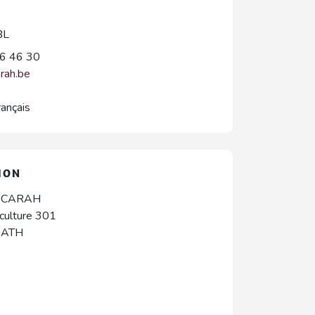
BL
6 46 30
rah.be
rançais
ION
u CARAH
iculture 301
-
ATH