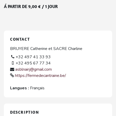
Á PARTIR DE
9,00
€
/
1 JOUR
CONTACT
BRUYERE Catherine et SACRE Charline
+32 497 41 33 93
+32 495 67 77 34
asblnairj@gmail.com
https://fermedecantraine.be/
Langues :
Français
DESCRIPTION