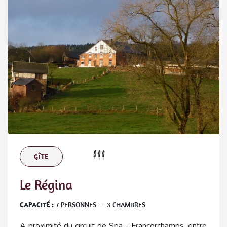
GÎTE
Le Régina
CAPACITÉ :
7
PERSONNES
-
3
CHAMBRES
A proximité du circuit de Spa - Francorchamps, entre