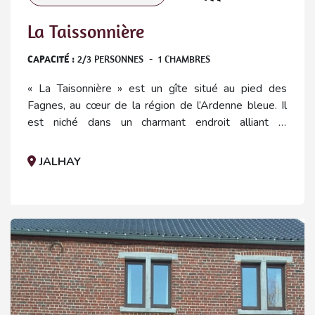
La Taissonnière
CAPACITÉ :
2
/
3
PERSONNES
-
1
CHAMBRES
« La Taisonnière » est un gîte situé au pied des
Fagnes, au cœur de la région de l’Ardenne bleue. Il
est niché dans un charmant endroit alliant la
tranquillité de nos campagnes et le charme du petit
village de Sart-Lez-Spa.
JALHAY