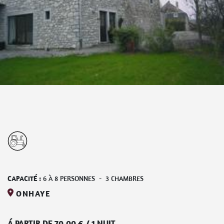
CAPACITÉ :
6
À
8
PERSONNES
-
3
CHAMBRES
ONHAYE
Á PARTIR DE
70,00
€
/
1 NUIT