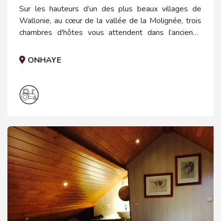
Sur les hauteurs d’un des plus beaux villages de
Wallonie, au cœur de la vallée de la Molignée, trois
chambres d'hôtes vous attendent dans l’ancienne
grange d’une ferme d’élevage bovins avec traite,
culture et basse-cour.
ONHAYE