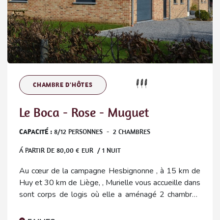
CHAMBRE D'HÔTES
Le Boca - Rose - Muguet
CAPACITÉ :
8
/
12
PERSONNES
-
2
CHAMBRES
Á PARTIR DE
80,00
€ EUR / 1 NUIT
Au cœur de la campagne Hesbignonne , à 15 km de
Huy et 30 km de Liège, , Murielle vous accueille dans
sont corps de logis où elle a aménagé 2 chambres
d’hôtes et aussi une 3eme insolite, à l'entrée des
champs, dans un conteneur .