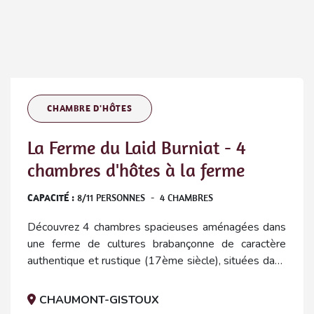
CHAMBRE D'HÔTES
La Ferme du Laid Burniat - 4
chambres d'hôtes à la ferme
CAPACITÉ :
8
/
11
PERSONNES
-
4
CHAMBRES
Découvrez 4 chambres spacieuses aménagées dans
une ferme de cultures brabançonne de caractère
authentique et rustique (17ème siècle), situées dans
un endroit calme et à proximité de Louvain-la-Neuve.
CHAUMONT-GISTOUX