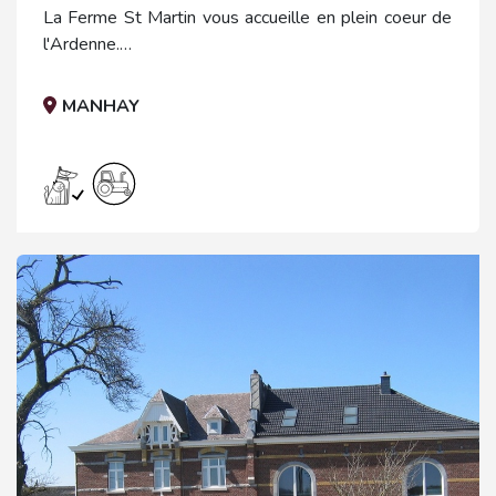
La Ferme St Martin vous accueille en plein coeur de
l'Ardenne.
Dans une ferme d'élevage en plein centre du village,
Marielle et Vincent vous proposent leurs 2 gites ou
MANHAY
leurs 4 chambres d'hôtes décorées avec goût et
originalité.