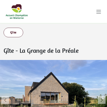
Se rendre au contenu
Gîte
Gîte
-
La Grange de la Préale