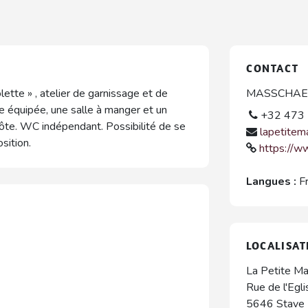
CONTACT
lette » , atelier de garnissage et de
MASSCHAEL
e équipée, une salle à manger et un
+32 473 
hôte. WC indépendant. Possibilité de se
lapetitem
sition.
https://w
Langues :
F
LOCALISAT
La Petite Ma
Rue de l'Egli
5646
Stave