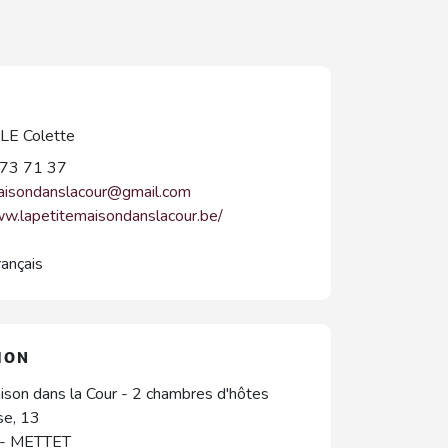
E Colette
73 71 37
aisondanslacour@gmail.com
ww.lapetitemaisondanslacour.be/
rançais
ION
ison dans la Cour - 2 chambres d'hôtes
se, 13
-
METTET