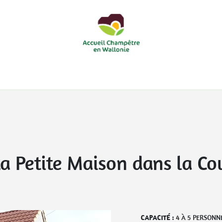
courts
Nos accueils d'enfants à la ferme
Nos loisirs
Nos
La Petite Maison dans la Co
CAPACITÉ :
4
À
5
PERSONN