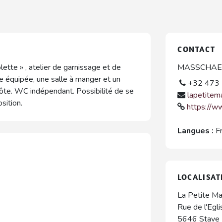
CONTACT
lette » , atelier de garnissage et de
MASSCHAEL
e équipée, une salle à manger et un
+32 473 
hôte. WC indépendant. Possibilité de se
lapetitem
sition.
https://w
Langues :
F
LOCALISAT
La Petite Ma
Rue de l'Egli
5646
Stave