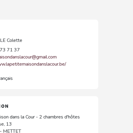
E Colette
73 71 37
aisondanslacour@gmail.com
ww.lapetitemaisondanslacour.be/
rançais
ION
ison dans la Cour - 2 chambres d'hôtes
se, 13
-
METTET