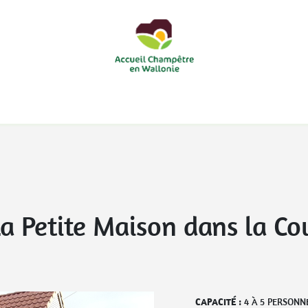
courts
Nos accueils d'enfants à la ferme
Nos loisirs
Nos
La Petite Maison dans la Co
CAPACITÉ :
4
À
5
PERSONN