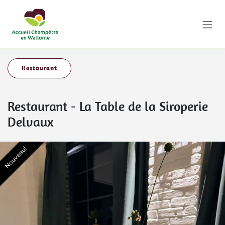
Se rendre au contenu
Restaurant
Restaurant
-
La Table de la Siroperie
Delvaux
Nouveau!
Nouveau!