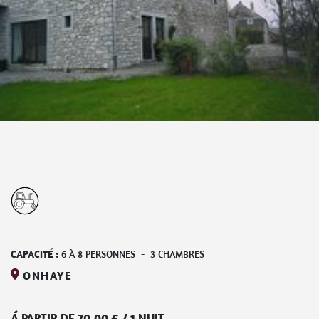
CAPACITÉ :
6
À
8
PERSONNES
-
3
CHAMBRES
ONHAYE
Á PARTIR DE
70,00
€
/
1 NUIT