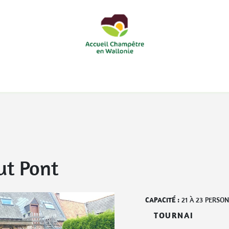
courts
Nos accueils d'enfants à la ferme
Nos loisirs
Nos
ut Pont
CAPACITÉ :
21
À
23
PERSO
TOURNAI