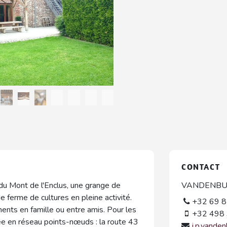
CONTACT
u Mont de l'Enclus, une grange de
VANDENBULC
ferme de cultures en pleine activité.
+32 69 8
ents en famille ou entre amis. Pour les
+32 498 
pée en réseau points-nœuds : la route 43
j.p.vande