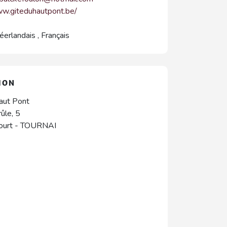
ww.giteduhautpont.be/
éerlandais
,
Français
ION
aut Pont
ûle, 5
ourt
-
TOURNAI