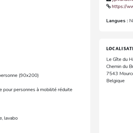
https://w
Langues :
N
LOCALISAT
Le Gîte du H
Chemin du Br
7543
Mourc
1 personne (90x200)
Belgique
e pour personnes à mobilité réduite
e, lavabo