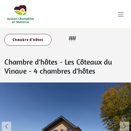
Se rendre au contenu
Chambre d'hôtes
Chambre d'hôtes
-
Les Côteaux du
Vinave - 4 chambres d'hôtes