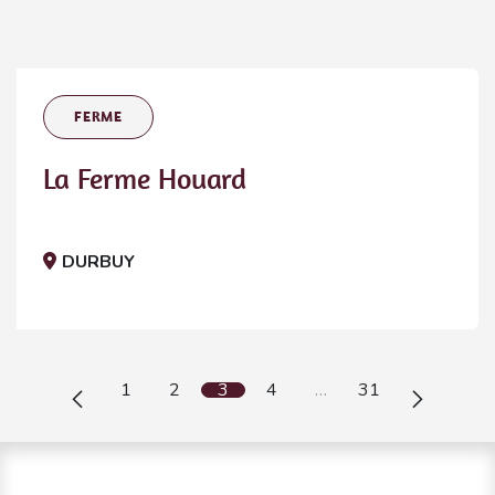
FERME
La Ferme Houard
DURBUY
1
2
3
4
…
31