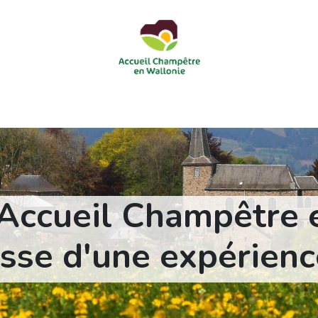
courts
Nos accueils d'enfants à la ferme
Nos loisirs
Nos
'Accueil Champêtre e
se d'une expérienc