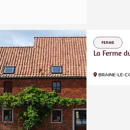
FERME
La Ferme d
BRAINE-LE-C