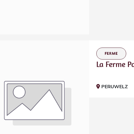
FERME
La Ferme P
PERUWELZ