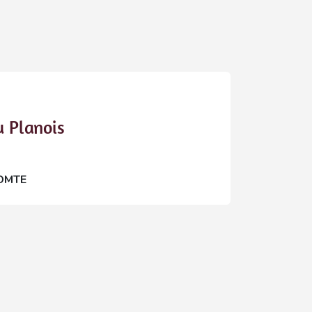
u Planois
OMTE